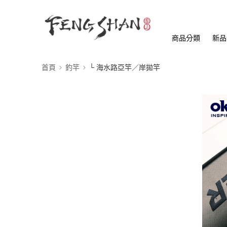
商品分類
新品
首頁
釣竿
└ 海水路亞竿／岸拋竿