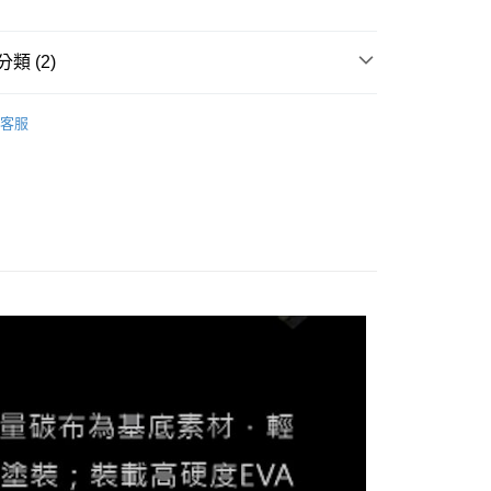
類 (2)
 海水路亞竿／岸拋竿
客服
亞竿
30