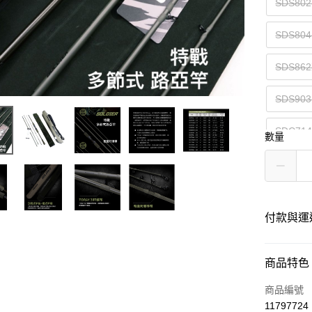
SDS80
SDS80
SDS86
SDS90
SDC71
數量
SDC71
SDC80
付款與運
SDC80
付款方式
商品特色
信用卡一
商品編號
11797724