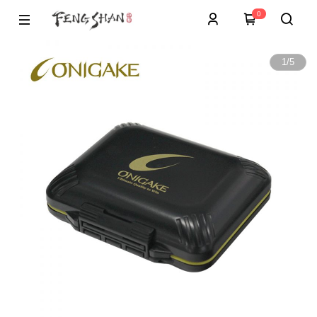
0
1
/
5