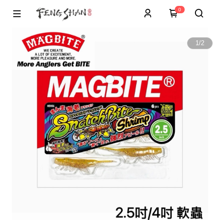
0
1
/
2