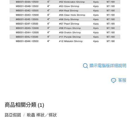
顯示電腦版詳細說明
客服
商品相關分類 (1)
路亞假餌
軟蟲 棒狀／條狀