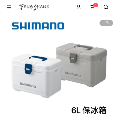
0
1
/
3