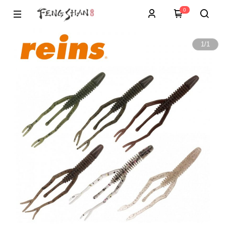
0
1
/
1