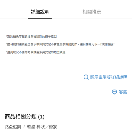
Apple Pay
詳細說明
相關推薦
街口支付
ATM付款
運送方式
全家取貨付款
每筆NT$60
付款後全家取貨
每筆NT$60，滿NT$1,900(含以上)免運費
顯示電腦版詳細說明
7-11取貨付款
客服
每筆NT$60
付款後7-11取貨
每筆NT$60，滿NT$1,900(含以上)免運費
商品相關分類 (1)
宅配
路亞假餌
軟蟲 棒狀／條狀