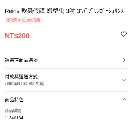
Reins 軟蟲假餌 蝦型虫 3吋 3″ﾊﾞﾌﾞﾘﾝｶﾞｰｼｭﾘﾝﾌ
超取滿NT$1,900免運
NT$200
請選擇商品選項
付款與運送方式
超取滿NT$1,900免運
付款方式
商品特色
信用卡一次付款
商品編號
超商取貨付款
11346134
LINE Pay