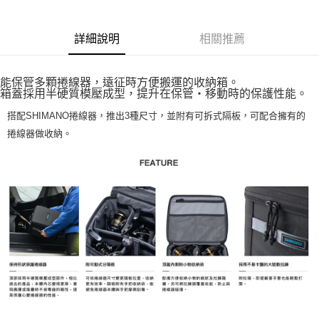
Apple Pay
詳細說明
相關推薦
街口支付
ATM付款
能保管多顆捲線器，遠征時方便搬運的收納箱。
箱蓋採用半硬質模壓成型，提升在保管‧移動時的保護性能。
運送方式
搭配SHIMANO捲線器，推出3種尺寸，並附有可拆式隔板，可配合擁有的
全家取貨付款
捲線器做收納。
每筆NT$60
付款後全家取貨
每筆NT$60，滿NT$1,900(含以上)免運費
7-11取貨付款
每筆NT$60
付款後7-11取貨
每筆NT$60，滿NT$1,900(含以上)免運費
宅配