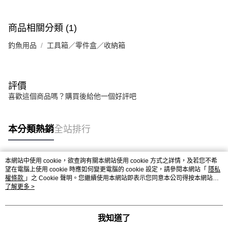
商品相關分類 (1)
釣魚用品
工具箱／零件盒／收納箱
評價
喜歡這個商品嗎？購買後給他一個好評吧
本分類熱銷
全站排行
本網站中使用 cookie，欲查詢有關本網站使用 cookie 方式之詳情，及若您不希
熱門標籤
望在電腦上使用 cookie 時應如何變更電腦的 cookie 設定，請參閱本網站「
隱私
權條款
」之 Cookie 聲明。您繼續使用本網站即表示您同意本公司得按本網站使
用條款之 Cookie 聲明使用 cookie。
了解更多 >
我知道了