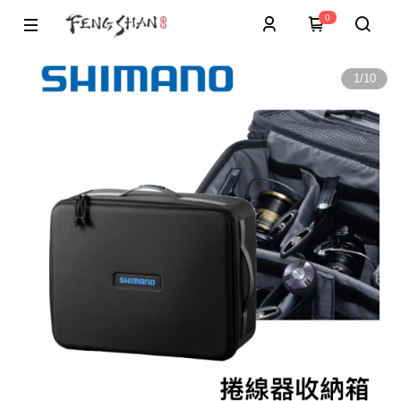
0
1
/
10