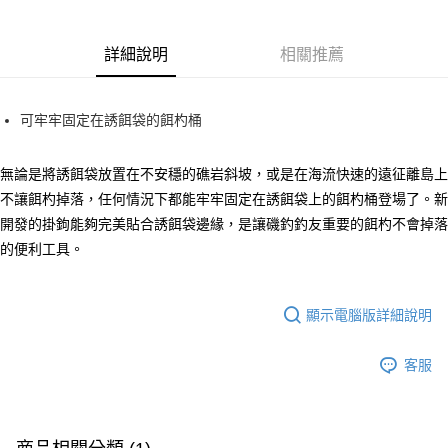
Apple Pay
詳細說明
相關推薦
街口支付
ATM付款
可牢牢固定在誘餌袋的餌杓桶
運送方式
無論是將誘餌袋放置在不安穩的礁岩斜坡，或是在海流快速的遠征離島上
全家取貨付款
不讓餌杓掉落，任何情況下都能牢牢固定在誘餌袋上的餌杓桶登場了。新
每筆NT$60
開發的掛鉤能夠完美貼合誘餌袋邊緣，是讓磯釣釣友重要的餌杓不會掉落
付款後全家取貨
的便利工具。
每筆NT$60，滿NT$1,900(含以上)免運費
7-11取貨付款
顯示電腦版詳細說明
每筆NT$60
客服
付款後7-11取貨
每筆NT$60，滿NT$1,900(含以上)免運費
宅配