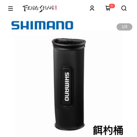
0
1
/
8