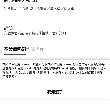
商品相關分類 (1)
每筆NT$130
釣魚用品
誘餌袋／活餌桶／取水桶／保冰箱
評價
喜歡這個商品嗎？購買後給他一個好評吧
本分類熱銷
全站排行
本網站中使用 cookie，欲查詢有關本網站使用 cookie 方式之詳情，及若您不希
熱門標籤
望在電腦上使用 cookie 時應如何變更電腦的 cookie 設定，請參閱本網站「
隱私
權條款
」之 Cookie 聲明。您繼續使用本網站即表示您同意本公司得按本網站使
用條款之 Cookie 聲明使用 cookie。
了解更多 >
我知道了