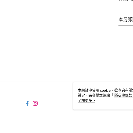
本分類
本網站中使用 cookie，欲查詢有關
設定，請參閱本網站「
隱私權條款
使用 cookie。
了解更多 >