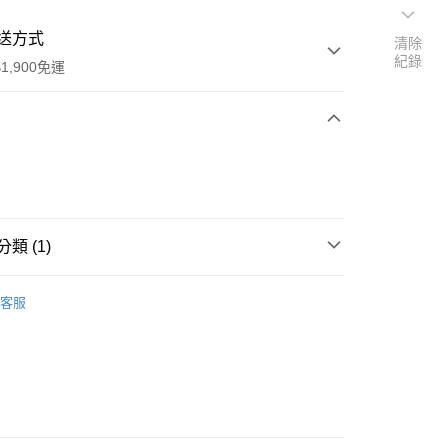
送方式
清除
紀錄
1,900免運
次付款
付款
類 (1)
（人身部品）
釣魚偏光鏡／戶外墨鏡
客服
付款