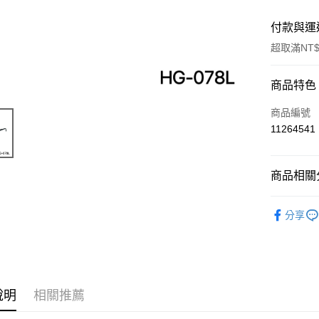
付款與運
超取滿NT$
付款方式
商品特色
信用卡一
商品編號
11264541
超商取貨
LINE Pay
商品相關分
Apple Pay
穿著裝備
分享
街口支付
ATM付款
運送方式
說明
相關推薦
全家取貨