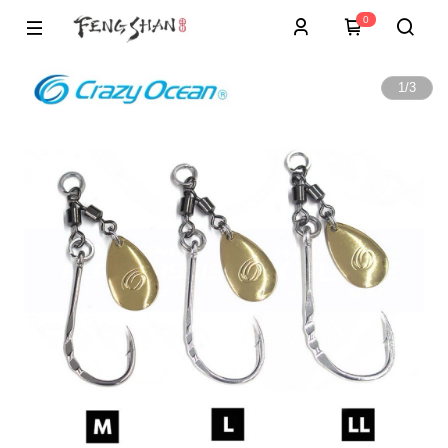
0
1
/
3