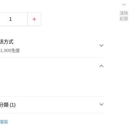
清除
紀錄
送方式
1,900免運
次付款
付款
類 (1)
掛
客服