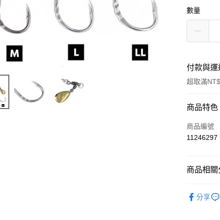
數量
付款與運
超取滿NT$
付款方式
商品特色
信用卡一
商品編號
11246297
超商取貨
LINE Pay
商品相關分
Apple Pay
魚鉤／仕
分享
街口支付
ATM付款