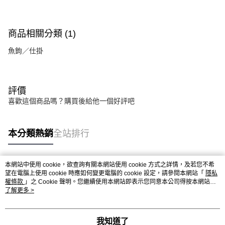
每筆NT$130
商品相關分類 (1)
魚鉤／仕掛
評價
喜歡這個商品嗎？購買後給他一個好評吧
本分類熱銷
全站排行
本網站中使用 cookie，欲查詢有關本網站使用 cookie 方式之詳情，及若您不希
熱門標籤
望在電腦上使用 cookie 時應如何變更電腦的 cookie 設定，請參閱本網站「
隱私
權條款
」之 Cookie 聲明。您繼續使用本網站即表示您同意本公司得按本網站使
用條款之 Cookie 聲明使用 cookie。
了解更多 >
我知道了