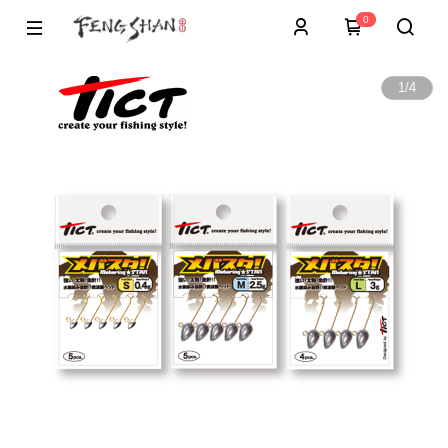
0
1
/
4