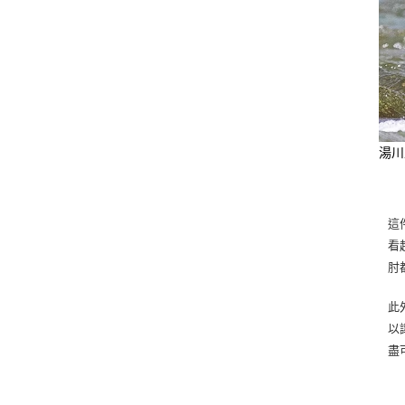
湯川
這
看
肘
此
以
盡