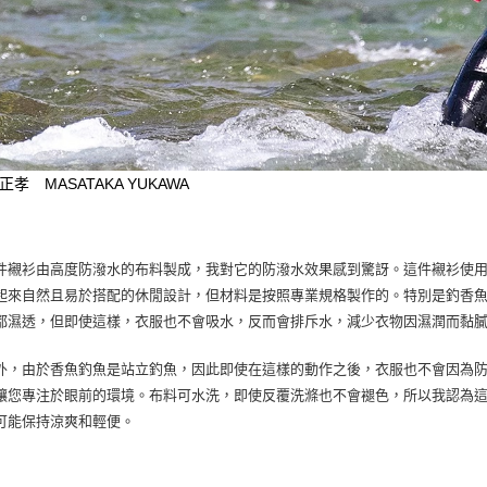
正孝 MASATAKA YUKAWA
件襯衫由高度防潑水的布料製成，我對它的防潑水效果感到驚訝。這件襯衫使
起來自然且易於搭配的休閒設計，但材料是按照專業規格製作的。特別是釣香
都濕透，但即使這樣，衣服也不會吸水，反而會排斥水，減少衣物因濕潤而黏
外，由於香魚釣魚是站立釣魚，因此即使在這樣的動作之後，衣服也不會因為
讓您專注於眼前的環境。布料可水洗，即使反覆洗滌也不會褪色，所以我認為
可能保持涼爽和輕便。