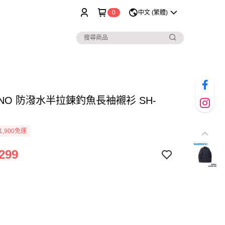
0
中文 (繁體)
ANO 防潑水半拉鍊釣魚長袖襯衫 SH-
1,900免運
299