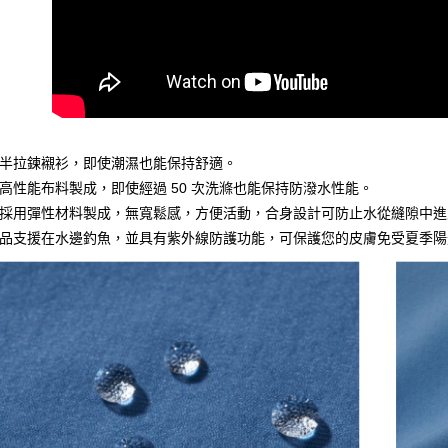
每筆NT$1
半拉鍊襯衫，即使潮濕也能保持舒適。
高性能布料製成，即使經過 50 次洗滌也能保持防潑水性能。
採用彈性材料製成，無寬鬆感，方便活動，合身設計可防止水從縫隙中進
品支援在水邊釣魚，並具有紫外線防護功能，可保護您的皮膚免受夏季陽