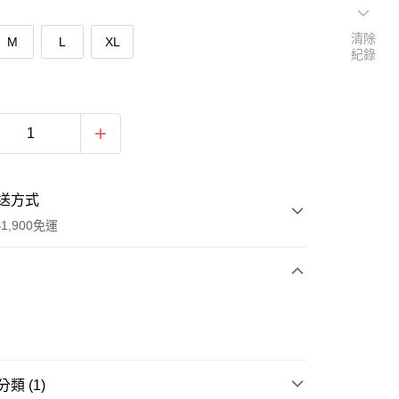
清除
M
L
XL
紀錄
送方式
1,900免運
次付款
付款
類 (1)