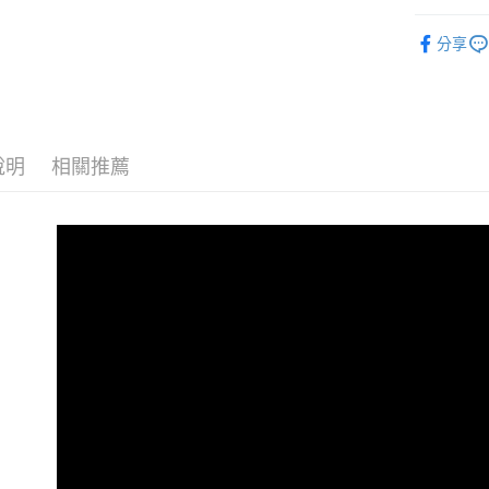
Apple Pay
穿著裝備
分享
街口支付
ATM付款
運送方式
說明
相關推薦
全家取貨
每筆NT$6
付款後全
每筆NT$6
7-11取貨
每筆NT$6
付款後7-1
每筆NT$6
宅配