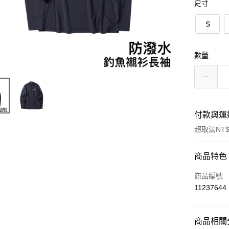
尺寸
S
數量
付款與運
超取滿NT$
付款方式
商品特色
信用卡一
商品編號
11237644
超商取貨
LINE Pay
商品相關分