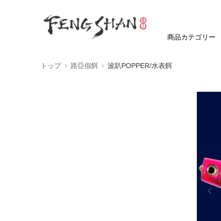
商品カテゴリー
トップ
路亞假餌
波趴POPPER/水表餌