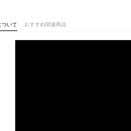
台湾中
国泰世
HSBC
Apple Pay
台湾中
聯邦商
HSBC
JKOPAY
元大商
聯邦商
について
おすすめ関連商品
玉山商
元大商
ATM払い
台新國
玉山商
台湾楽
台新國
台湾楽
配送方法
全家取貨
配送毎にNT
付款後全
配送毎にNT
7-11取貨
配送毎にNT
付款後7-1
配送毎にNT