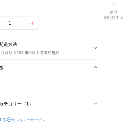
履歴
を削除する
配送方法
け取り NT$1,900以上で送料無料
方法
徴
カード1回払い
トカード分割払い
い、金利0、毎回
NT$180
21行の銀行
カテゴリー（1）
い、金利0、毎回
NT$90
21行の銀行
庫商業銀行
第一商業銀行
業銀行
彰化商業銀行
庫商業銀行
第一商業銀行
波趴POPPER/水表餌
店頭代金引換
業儲蓄銀行
台北富邦商業銀行
する
カスタマーサービス
業銀行
彰化商業銀行
華商業銀行
兆豐國際商業銀行
業儲蓄銀行
台北富邦商業銀行