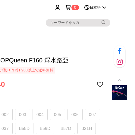
0
日本語
 POPQueen F160 浮水路亞
取り NT$1,900以上で送料無料
40
002
003
004
005
006
007
037
B55D
B56D
B57D
B21H