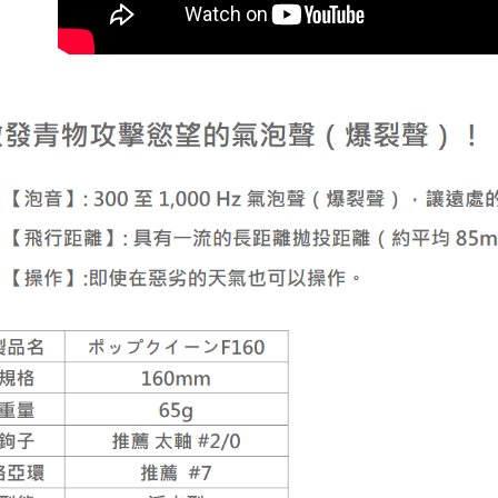
宅配
配送毎にNT