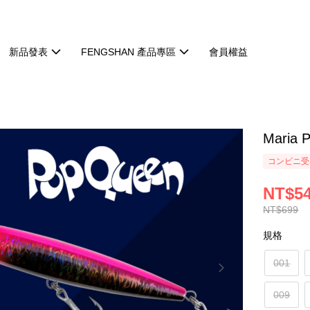
新品發表
FENGSHAN 產品專區
會員權益
Maria
コンビニ受け
NT$5
NT$699
規格
001
009