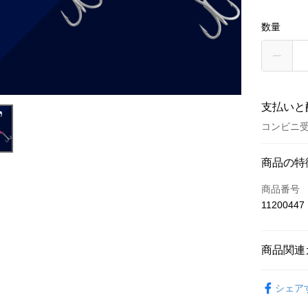
数量
支払いと
コンビニ受
お支払い
商品の特
クレジット
商品番号
11200447
クレジッ
3回払
商品関連
6回払
合作金
華南商
合作金
路亞假餌
コンビニ
上海商
シェア
華南商
国泰世
LINE Pay
上海商