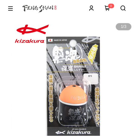
0
1
/
3