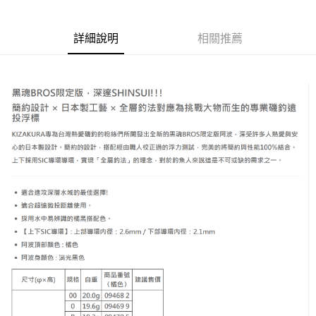
6 期 0 利率 每期
NT$44
21家銀行
合作金庫商業銀行
第一商業銀行
華南商業銀行
彰化商業銀行
合作金庫商業銀行
第一商業銀行
超商取貨付款
詳細說明
相關推薦
上海商業儲蓄銀行
台北富邦商業銀行
華南商業銀行
彰化商業銀行
國泰世華商業銀行
兆豐國際商業銀行
LINE Pay
上海商業儲蓄銀行
台北富邦商業銀行
臺灣中小企業銀行
台中商業銀行
國泰世華商業銀行
兆豐國際商業銀行
匯豐（台灣）商業銀行
華泰商業銀行
Apple Pay
臺灣中小企業銀行
台中商業銀行
聯邦商業銀行
遠東國際商業銀行
匯豐（台灣）商業銀行
華泰商業銀行
街口支付
元大商業銀行
永豐商業銀行
聯邦商業銀行
遠東國際商業銀行
玉山商業銀行
星展（台灣）商業銀行
元大商業銀行
永豐商業銀行
ATM付款
台新國際商業銀行
中國信託商業銀行
玉山商業銀行
星展（台灣）商業銀行
台灣樂天信用卡公司
台新國際商業銀行
中國信託商業銀行
運送方式
台灣樂天信用卡公司
全家取貨付款
每筆NT$60
付款後全家取貨
每筆NT$60，滿NT$1,900(含以上)免運費
7-11取貨付款
每筆NT$60