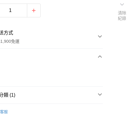
清除
紀錄
送方式
1,900免運
次付款
期付款
0 利率 每期
NT$480
21家銀行
類 (1)
0 利率 每期
NT$240
21家銀行
庫商業銀行
第一商業銀行
業銀行
彰化商業銀行
其他小物
庫商業銀行
第一商業銀行
付款
業儲蓄銀行
台北富邦商業銀行
客服
業銀行
彰化商業銀行
華商業銀行
兆豐國際商業銀行
業儲蓄銀行
台北富邦商業銀行
小企業銀行
台中商業銀行
華商業銀行
兆豐國際商業銀行
台灣）商業銀行
華泰商業銀行
小企業銀行
台中商業銀行