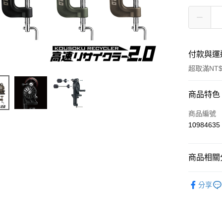
付款與運
超取滿NT$
付款方式
商品特色
信用卡一
商品編號
10984635
信用卡分
3 期 
商品相關分
6 期 
合作金
華南商
釣魚配件
合作金
超商取貨
上海商
分享
華南商
國泰世
LINE Pay
上海商
臺灣中
國泰世
匯豐（
Apple Pay
臺灣中