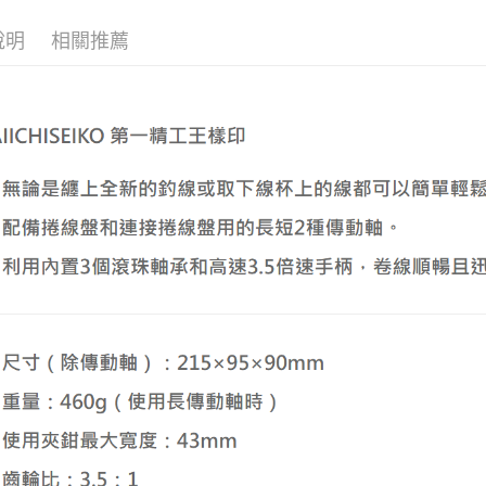
聯邦商
匯豐（
街口支付
元大商
聯邦商
說明
相關推薦
玉山商
元大商
ATM付款
台新國
玉山商
台灣樂
台新國
台灣樂
運送方式
全家取貨
每筆NT$6
付款後全
每筆NT$6
7-11取貨
每筆NT$6
付款後7-1
每筆NT$6
宅配
每筆NT$1