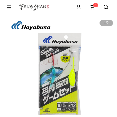
0
1
/
2