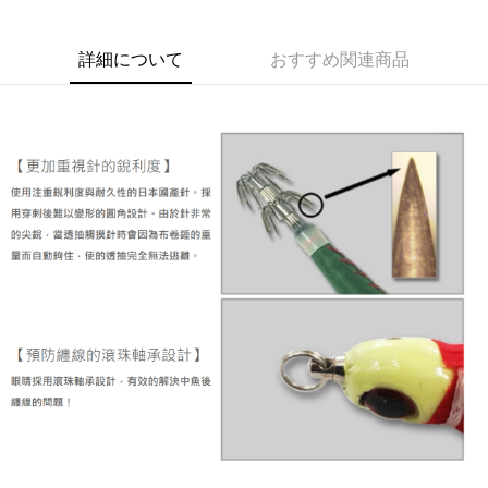
6回払い、金利0、毎回
NT$35
21行の銀行
合作金庫商業銀行
第一商業銀行
華南商業銀行
彰化商業銀行
合作金庫商業銀行
第一商業銀行
コンビニ店頭代金引換
詳細について
おすすめ関連商品
上海商業儲蓄銀行
台北富邦商業銀行
華南商業銀行
彰化商業銀行
国泰世華商業銀行
兆豐國際商業銀行
LINE Pay
上海商業儲蓄銀行
台北富邦商業銀行
台湾中小企業銀行
台中商業銀行
国泰世華商業銀行
兆豐國際商業銀行
HSBC(台湾)商業銀行
華泰商業銀行
Apple Pay
台湾中小企業銀行
台中商業銀行
聯邦商業銀行
遠東国際商業銀行
HSBC(台湾)商業銀行
華泰商業銀行
JKOPAY
元大商業銀行
永豐商業銀行
聯邦商業銀行
遠東国際商業銀行
玉山商業銀行
星展(台湾)商業銀行
元大商業銀行
永豐商業銀行
ATM払い
台新國際商業銀行
中国信託商業銀行
玉山商業銀行
星展(台湾)商業銀行
台湾楽天クレジットカード会社
台新國際商業銀行
中国信託商業銀行
配送方法
台湾楽天クレジットカード会社
全家取貨付款
配送毎にNT$60
付款後全家取貨
配送毎にNT$60、NT$1,900以上で送料無料
7-11取貨付款
配送毎にNT$60