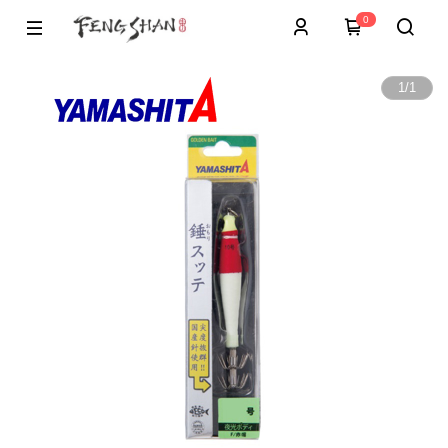
0
1
/
1