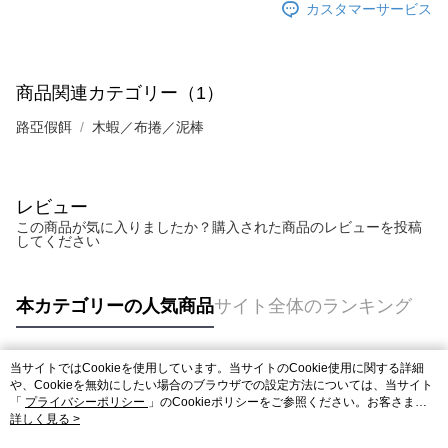
カスタマーサービス
商品関連カテゴリー（1）
路亞假餌
木蝦／布捲／泥棒
レビュー
この商品が気に入りましたか？購入された商品のレビューを投稿
してください
本カテゴリーの人気商品
サイト全体のランキング
当サイトではCookieを使用しています。当サイトのCookie使用に関する詳細
人気タグ
や、Cookieを無効にしたい場合のブラウザでの設定方法については、当サイト
「
プライバシーポリシー
」のCookieポリシーをご参照ください。お客さま
が、当サイトを引き続き使用される場合、当社がサイト利用規約のCookieポリ
詳しく見る >
シーに基づいてCookieを使用することに同意したものとみなします。