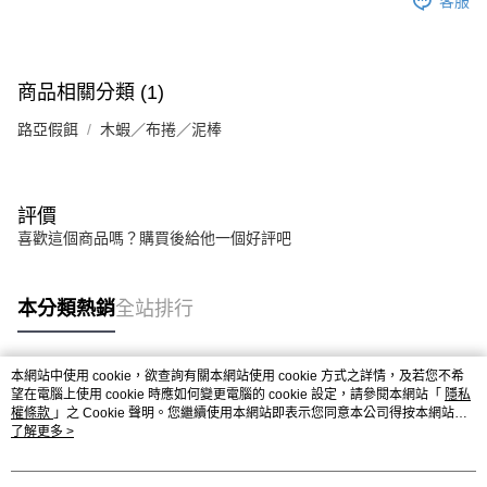
客服
付款後7-11取貨
每筆NT$60，滿NT$1,900(含以上)免運費
宅配
商品相關分類 (1)
每筆NT$130
路亞假餌
木蝦／布捲／泥棒
評價
喜歡這個商品嗎？購買後給他一個好評吧
本分類熱銷
全站排行
本網站中使用 cookie，欲查詢有關本網站使用 cookie 方式之詳情，及若您不希
熱門標籤
望在電腦上使用 cookie 時應如何變更電腦的 cookie 設定，請參閱本網站「
隱私
權條款
」之 Cookie 聲明。您繼續使用本網站即表示您同意本公司得按本網站使
用條款之 Cookie 聲明使用 cookie。
了解更多 >