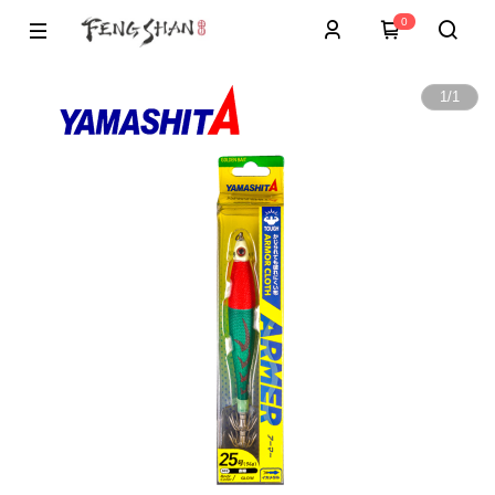
0
1
/
1