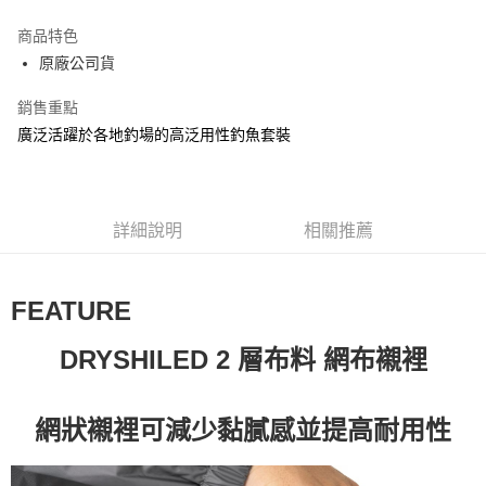
LINE Pay
商品特色
Apple Pay
原廠公司貨
街口支付
銷售重點
廣泛活躍於各地釣場的高泛用性釣魚套裝
ATM付款
運送方式
全家取貨付款
詳細說明
相關推薦
每筆NT$60
付款後全家取貨
FEATURE
每筆NT$60，滿NT$1,900(含以上)免運費
DRYSHILED 2 層布料 網布襯裡
7-11取貨付款
每筆NT$60
網狀襯裡可減少黏膩感並提高耐用性
付款後7-11取貨
每筆NT$60，滿NT$1,900(含以上)免運費