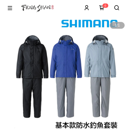
0
1
/
1