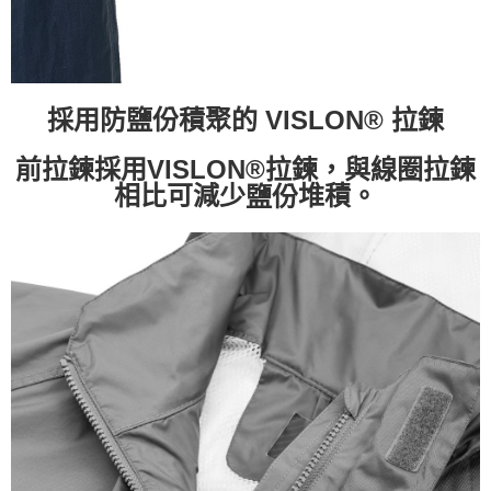
採用防鹽份積聚的 VISLON® 拉鍊
VISLON®拉鍊，與線圈拉鍊
前拉鍊採用
相比可減少
堆積。
鹽份