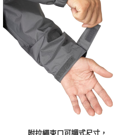
宅配
每筆NT$130
可調式尺寸，
附拉繩束口