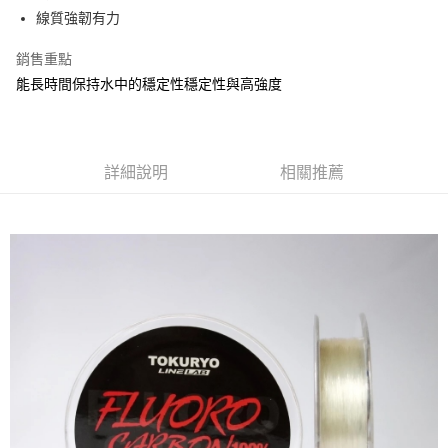
Apple Pay
線質強韌有力
街口支付
銷售重點
能長時間保持水中的穩定性穩定性與高強度
ATM付款
運送方式
全家取貨付款
詳細說明
相關推薦
每筆NT$60
付款後全家取貨
每筆NT$60，滿NT$1,900(含以上)免運費
7-11取貨付款
每筆NT$60
付款後7-11取貨
每筆NT$60，滿NT$1,900(含以上)免運費
宅配