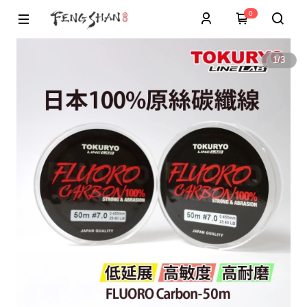
0
1
/
3