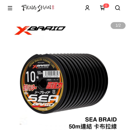
0
1
/
2