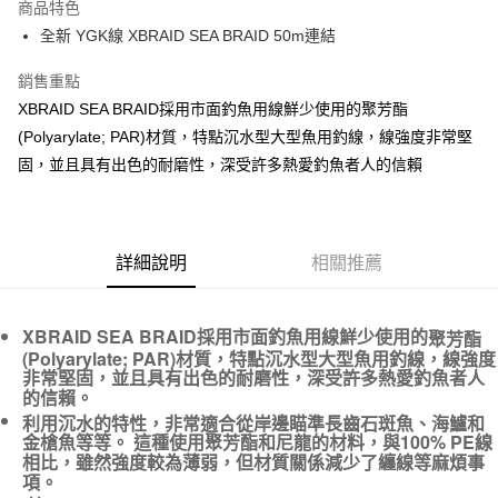
商品特色
Apple Pay
全新 YGK線 XBRAID SEA BRAID 50m連結
街口支付
銷售重點
XBRAID SEA BRAID採用市面釣魚用線鮮少使用的聚芳酯
ATM付款
(Polyarylate; PAR)材質，特點沉水型大型魚用釣線，線強度非常堅
固，並且具有出色的耐磨性，深受許多熱愛釣魚者人的信賴
運送方式
全家取貨付款
每筆NT$60
詳細說明
相關推薦
付款後全家取貨
每筆NT$60，滿NT$1,900(含以上)免運費
XBRAID SEA BRAID採用市面釣魚用線鮮少使用的
聚芳酯
7-11取貨付款
(Polyarylate; PAR)材質，特點沉水型大型魚用釣線，線強度
非常堅固，並且具有出色的耐磨性，深受許多熱愛釣魚者人
每筆NT$60
的信賴。
付款後7-11取貨
利用沉水的特性，非常適合從岸邊瞄準長齒石斑魚、海鱸和
金槍魚等等。
這種使用聚芳酯和尼龍的材料，與100% PE線
每筆NT$60，滿NT$1,900(含以上)免運費
相比，雖然強度較為薄弱，但材質關係減少了纏線等麻煩事
項。
宅配