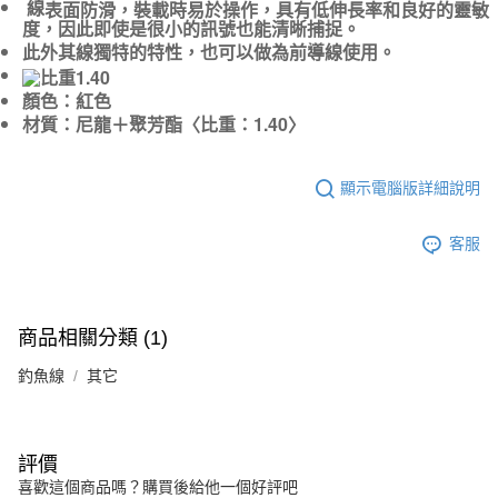
線
表面防滑，裝載時易於操作，
具有低伸長率和良好的靈敏
每筆NT$130
度，因此即使是很小的訊號也能清晰捕捉。
此外其線獨特的特性，也可以做為前導線使用。
顏色：紅色
材質：尼龍＋聚芳酯〈比重：1.40〉
顯示電腦版詳細說明
客服
商品相關分類 (1)
釣魚線
其它
評價
喜歡這個商品嗎？購買後給他一個好評吧