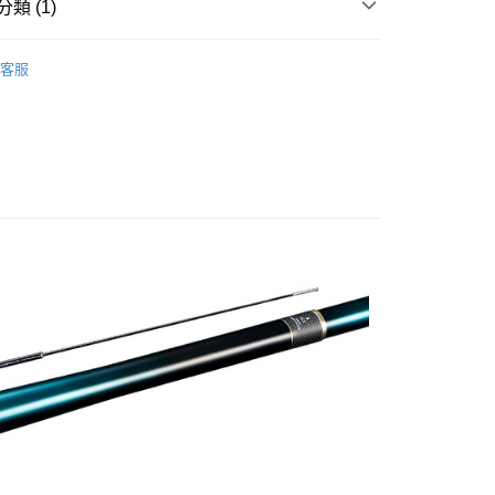
類 (1)
30
流竿
客服