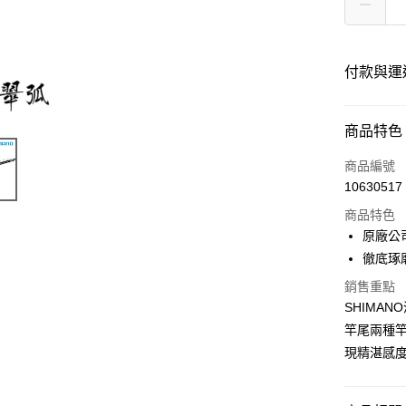
付款與運
付款方式
商品特色
信用卡一
商品編號
10630517
LINE Pay
商品特色
Apple Pay
原廠公
徹底琢
街口支付
銷售重點
ATM付款
SHIMA
竿尾兩種
現精湛感
運送方式
宅配