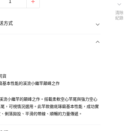
清除
紀錄
送方式
次付款
司貨
磨基本性能的溪流小繼竿顛峰之作
NO溪流小繼竿的顛峰之作。搭載柔軟空心竿尾與強力空心
竿尾，可視情況選用。此竿款徹底琢磨基本性能，成功實
度、俐落拋投、平滑的帶線、順暢的力量傳遞。