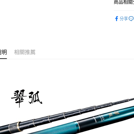
商品相關分
每筆NT$1
釣竿
溪
分享
說明
相關推薦