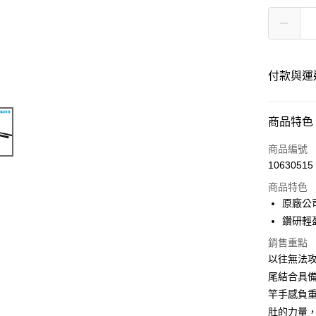
付款與運
付款方式
商品特色
信用卡一
商品編號
10630515
LINE Pay
商品特色
Apple Pay
原廠公
鑽研輕
街口支付
銷售重點
ATM付款
以往無法
尾結合具
竿手感負
運送方式
肚的力量