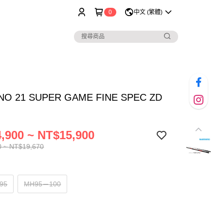
0
中文 (繁體)
NO 21 SUPER GAME FINE SPEC ZD
,900 ~ NT$15,900
0 ~ NT$19,670
95
MH95－100