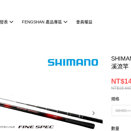
發表
FENGSHAN 產品專區
會員權益
SHIMA
溪流竿
NT$14
NT$18,66
規格
MH90－
數量