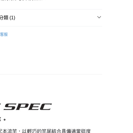
30
類 (1)
流竿
客服