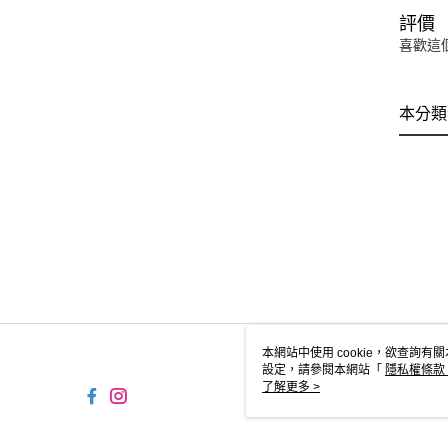
評價
喜歡這
本分類
本網站中使用 cookie，欲查詢有關
設定，請參閱本網站「
隱私權條款
使用 cookie。
了解更多 >