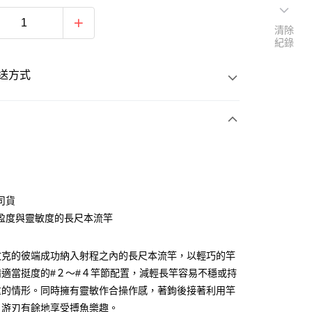
清除
紀錄
送方式
次付款
司貨
盈度與靈敏度的長尺本流竿
攻克的彼端成功納入射程之內的長尺本流竿，以輕巧的竿
備適當挺度的#２～#４竿節配置，減輕長竿容易不穩或持
重的情形。同時擁有靈敏作合操作感，著鉤後接著利用竿
，游刃有餘地享受搏魚樂趣。