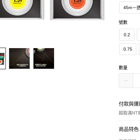
45m－
號數
0.2
0.75
數量
付款與運
超取滿NT$
付款方式
商品特色