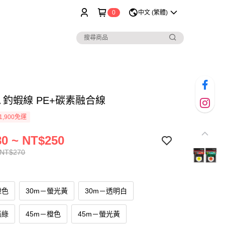
0
中文 (繁體)
A 釣蝦線 PE+碳素融合線
1,900免運
0 ~ NT$250
 NT$270
橙色
30m－螢光黃
30m－透明白
藻綠
45m－橙色
45m－螢光黃