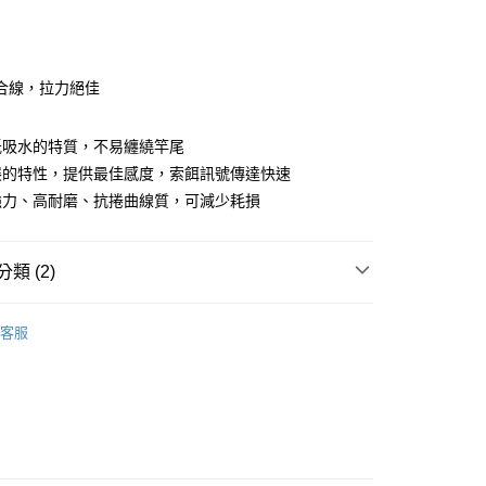
次付款
付款
合線，拉力絕佳
低吸水的特質，不易纏繞竿尾
展的特性，提供最佳感度，索餌訊號傳達快速
強力、高耐磨、抗捲曲線質，可減少耗損
類 (2)
付款
PE線
客服
0
家取貨
0，滿NT$1,900(含以上)免運費
付款
0