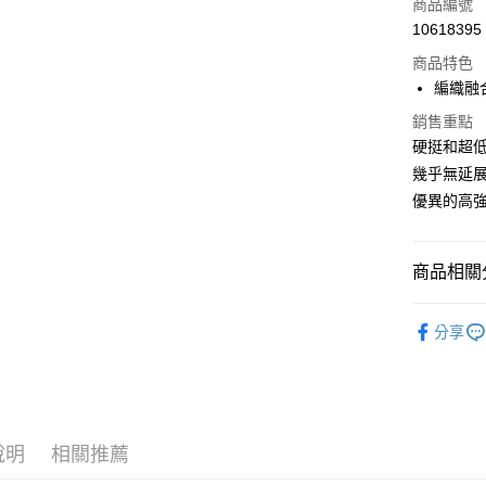
信用卡一
商品編號
10618395
超商取貨
商品特色
LINE Pay
編織融
Apple Pay
銷售重點
硬挺和超
街口支付
幾乎無延
優異的高
ATM付款
商品相關分
運送方式
全家取貨
釣魚線
分享
每筆NT$6
釣蝦用品
付款後全
每筆NT$6
7-11取貨
說明
相關推薦
每筆NT$6