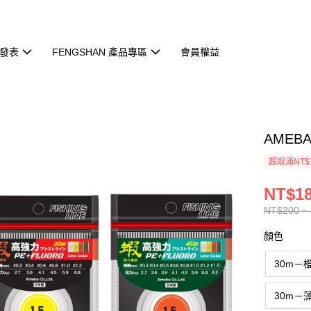
發表
FENGSHAN 產品專區
會員權益
AMEB
超取滿NT$
NT$18
NT$200 ~
顏色
30m－
30m－