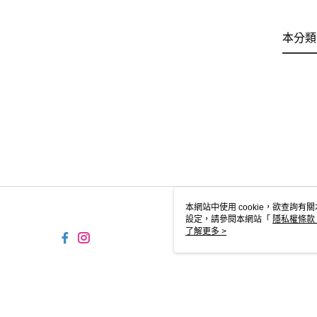
本分類
本網站中使用 cookie，欲查詢有關
設定，請參閱本網站「
隱私權條款
使用 cookie。
了解更多 >