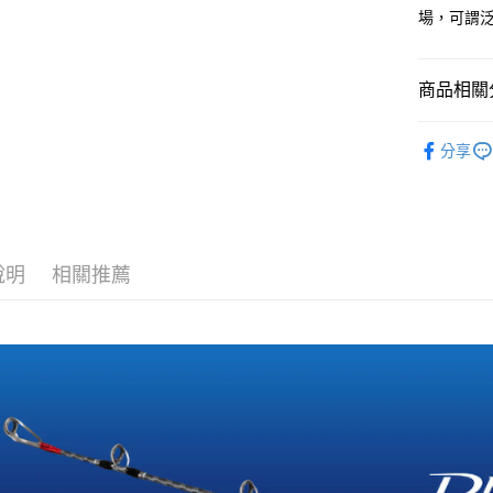
每筆NT$1
場，可謂
商品相關分
釣竿
└
分享
釣竿
船
說明
相關推薦