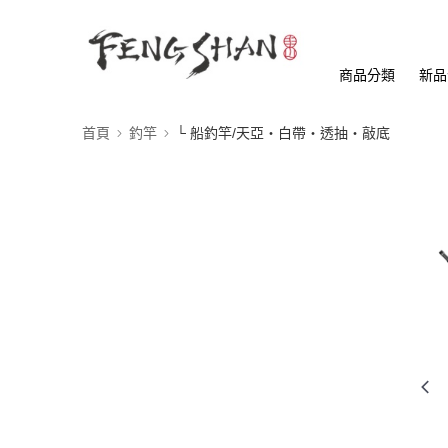
商品分類
新品
首頁
釣竿
└ 船釣竿/天亞・白帶・透抽・敲底