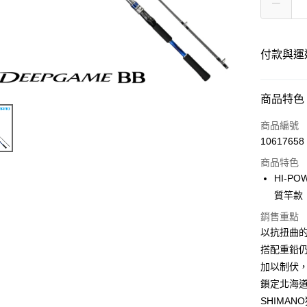
付款與運
付款方式
商品特色
信用卡一
商品編號
10617658
LINE Pay
商品特色
Apple Pay
HI-
質竿款
街口支付
銷售重點
ATM付款
以抗扭曲的
搭配重鉛
加以制伏，
運送方式
鎖定北海
宅配
SHIMA