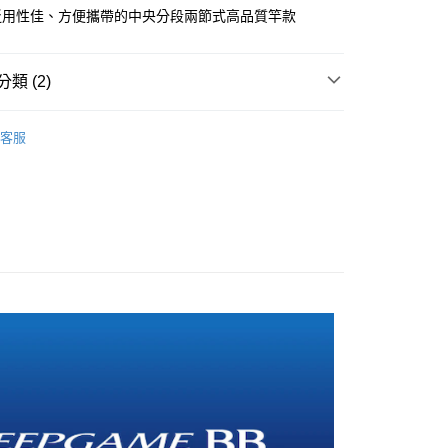
30
泛用性佳、方便攜帶的中央分段兩節式高品質竿款
類 (2)
 船釣竿/天亞・白帶・透抽・敲底
客服
釣竿