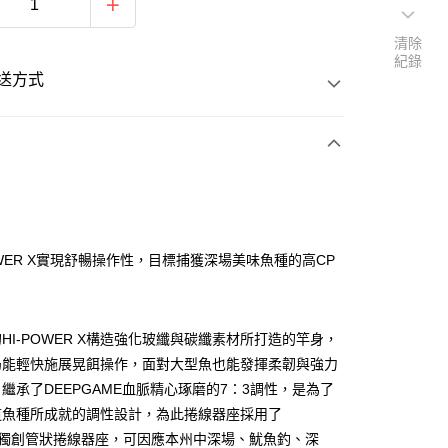
清除
紀錄
送方式
次付款
POWER X實現舒暢操作性，目標捕獲深場美味魚種的高CP
HI-POWER X構造強化玻纖與碳纖素材所打造的竿身，
仍能輕快施展晃餌操作，面對大型魚也能發揮柔韌與強力
繼承了DEEPGAME血脈精心琢磨的7：3調性，是為了
道魚種所成就的調性設計，為此捲線器座採用了
NO獨創管狀捲線器座，可因應本州中深場、魷魚釣、深