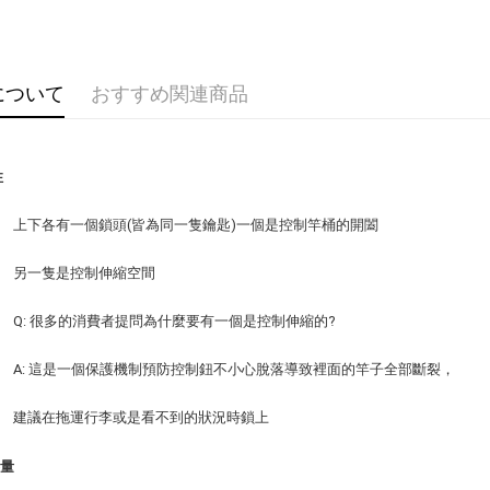
配送毎にNT
について
おすすめ関連商品
性
各有一個鎖頭(皆為同一隻鑰匙)一個是控制竿桶的開闔
隻是控制伸縮空間
 很多的消費者提問為什麼要有一個是控制伸縮的?
 這是一個保護機制預防控制鈕不小心脫落導致裡面的竿子全部斷裂，
在拖運行李或是看不到的狀況時鎖上
容量