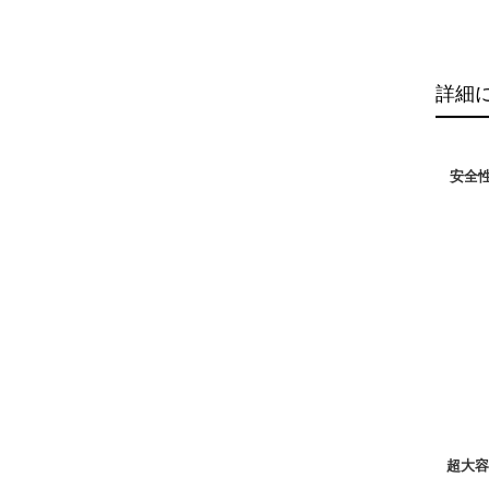
詳細
安全
上下
另一
Q:
A:
建議
超大