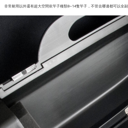
耐用以外還有超大空間依竿子種類8~14隻竿子，不管去哪邊都可以全副