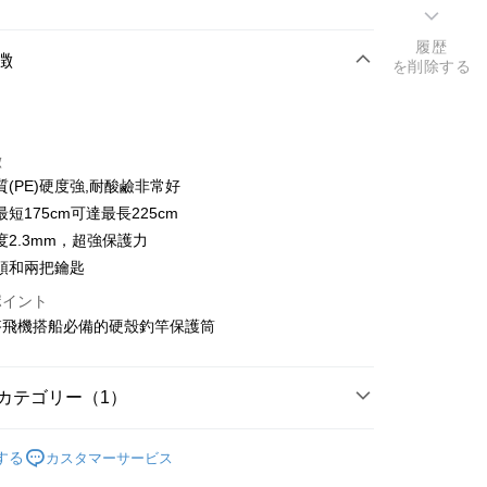
履歴
方法
徴
を削除する
カード1回払い
トカード分割払い
徴
い、金利0、毎回
NT$1,200
21行の銀行
質(PE)硬度強,耐酸鹼非常好
い、金利0、毎回
NT$600
21行の銀行
庫商業銀行
第一商業銀行
短175cm可達最長225cm
業銀行
彰化商業銀行
庫商業銀行
第一商業銀行
度2.3mm，超強保護力
業儲蓄銀行
台北富邦商業銀行
業銀行
彰化商業銀行
頭和兩把鑰匙
華商業銀行
兆豐國際商業銀行
業儲蓄銀行
台北富邦商業銀行
小企業銀行
台中商業銀行
ポイント
華商業銀行
兆豐國際商業銀行
(台湾)商業銀行
華泰商業銀行
搭飛機搭船必備的硬殼釣竿保護筒
小企業銀行
台中商業銀行
業銀行
遠東国際商業銀行
(台湾)商業銀行
華泰商業銀行
業銀行
永豐商業銀行
業銀行
遠東国際商業銀行
業銀行
星展(台湾)商業銀行
カテゴリー（1）
業銀行
永豐商業銀行
際商業銀行
中国信託商業銀行
業銀行
星展(台湾)商業銀行
天クレジットカード会社
竿袋／竿桶
際商業銀行
中国信託商業銀行
する
カスタマーサービス
天クレジットカード会社