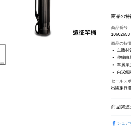
お支払い
商品の特
クレジット
商品番号
10602653
クレジッ
商品の特
3回払
主體材
6回払
合作金
伸縮由最
華南商
合作金
單層厚
LINE Pay
上海商
華南商
內崁鎖
国泰世
Apple Pay
上海商
台湾中
セールス
国泰世
HSBC
JKOPAY
出國旅行
台湾中
聯邦商
HSBC
ATM払い
元大商
聯邦商
玉山商
商品関連
元大商
台新國
玉山商
配送方法
台湾楽
釣魚用品
台新國
シェア
台湾楽
宅配