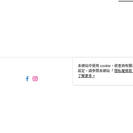
本網站中使用 cookie，欲查詢有關
設定，請參閱本網站「
隱私權條款
使用 cookie。
了解更多 >
TYO-TW-MWEBG132 Web2.0 Defa
© 2026 by 丰山有限公司