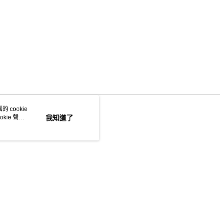
 cookie
kie 聲明
我知道了
本站最佳瀏覽環境請使用 Google Chrome、Firefox 或 Edge 以上版本