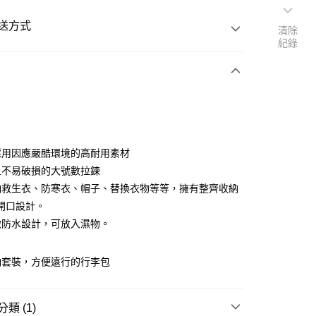
送方式
清除
紀錄
次付款
期付款
0 利率 每期
NT$1,150
21家銀行
採用因應嚴酷環境的高耐用素材
0 利率 每期
NT$575
21家銀行
庫商業銀行
第一商業銀行
且不易破損的大號數拉鍊
業銀行
彰化商業銀行
納救生衣、防寒衣、帽子、替換衣物等等，擁有整齊收納
庫商業銀行
第一商業銀行
業儲蓄銀行
台北富邦商業銀行
業銀行
彰化商業銀行
開口設計。
華商業銀行
兆豐國際商業銀行
業儲蓄銀行
台北富邦商業銀行
微防水設計，可放入濕物。
小企業銀行
台中商業銀行
華商業銀行
兆豐國際商業銀行
台灣）商業銀行
華泰商業銀行
小企業銀行
台中商業銀行
業銀行
遠東國際商業銀行
納套裝，方便遠行的行李包
台灣）商業銀行
華泰商業銀行
業銀行
永豐商業銀行
業銀行
遠東國際商業銀行
業銀行
星展（台灣）商業銀行
業銀行
永豐商業銀行
際商業銀行
中國信託商業銀行
類 (1)
業銀行
星展（台灣）商業銀行