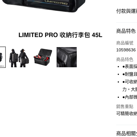
付款與運
付款方式
商品特色
信用卡一
商品編號
10598636
信用卡分
商品特色
3 期 
●表面
6 期 
合作金
●耐鹽
華南商
●可收
合作金
LINE Pay
上海商
華南商
力。大
國泰世
Apple Pay
上海商
●內部
臺灣中
國泰世
匯豐（
街口支付
銷售重點
臺灣中
聯邦商
可精簡收
匯豐（
ATM付款
元大商
聯邦商
玉山商
元大商
台新國
商品相關分
玉山商