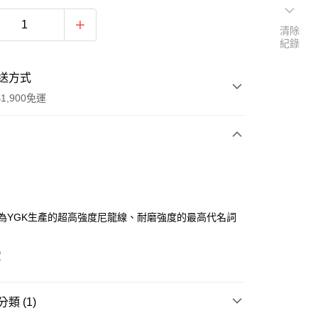
清除
紀錄
送方式
1,900免運
次付款
期付款
0 利率 每期
NT$150
21家銀行
IX為YGK生產的超高強度尼龍線、耐磨強度的最高代名詞
0 利率 每期
NT$75
21家銀行
庫商業銀行
第一商業銀行
業銀行
彰化商業銀行
庫商業銀行
第一商業銀行
貨
付款
業儲蓄銀行
台北富邦商業銀行
業銀行
彰化商業銀行
華商業銀行
兆豐國際商業銀行
業儲蓄銀行
台北富邦商業銀行
小企業銀行
台中商業銀行
華商業銀行
兆豐國際商業銀行
類 (1)
台灣）商業銀行
華泰商業銀行
小企業銀行
台中商業銀行