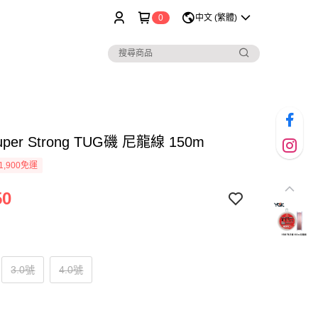
0
中文 (繁體)
uper Strong TUG磯 尼龍線 150m
1,900免運
50
3.0號
4.0號