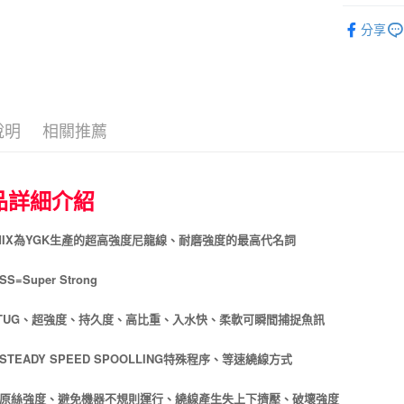
聯邦商
匯豐（
釣魚線
街口支付
元大商
分享
聯邦商
玉山商
元大商
ATM付款
台新國
玉山商
台灣樂
台新國
台灣樂
運送方式
說明
相關推薦
全家取貨
每筆NT$6
品詳細介紹
付款後全
每筆NT$6
DMIX為YGK生產的超高強度尼龍線、耐磨強度的最高代名詞
7-11取貨
S=Super Strong
每筆NT$6
S TUG、超強度、持久度、高比重、入水快、柔軟可瞬間捕捉魚訊
付款後7-1
每筆NT$6
用STEADY SPEED SPOOLLING特殊程序、等速繞線方式
宅配
持原絲強度、避免機器不規則運行、繞線產生失上下擠壓、破壞強度
每筆NT$1