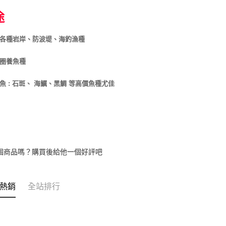
途
合各種岩岸、防波堤、海釣漁種
上圈養魚種
象魚 : 石斑、 海鱱、黑鯛 等高價魚種尤佳
個商品嗎？購買後給他一個好評吧
熱銷
全站排行