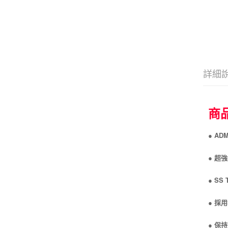
詳細
商
● A
● 超強S
● S
● 採
● 保