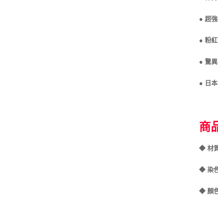
● 超
● 粉
● 驚
● 日
商
◆ 材
◆ 染
◆ 顏