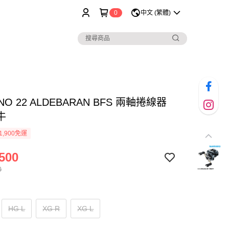
0
中文 (繁體)
NO 22 ALDEBARAN BFS 兩軸捲線器
牛
1,900免運
500
0
HG L
XG R
XG L