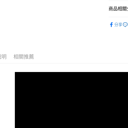
匯豐（
Apple Pay
臺灣中
商品相關分
聯邦商
匯豐（
街口支付
元大商
聯邦商
捲線器
玉山商
元大商
分享
ATM付款
台新國
捲線器
玉山商
台灣樂
台新國
台灣樂
運送方式
全家取貨
說明
相關推薦
每筆NT$6
付款後全
每筆NT$6
7-11取貨
每筆NT$6
付款後7-1
每筆NT$6