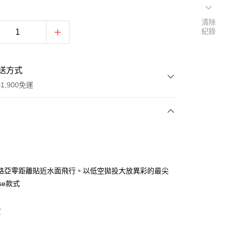
清除
紀錄
送方式
1,900免運
次付款
期付款
0 利率 每期
NT$2,833
21家銀行
路亞零距離貼近水面飛行。以低空拋投大放異彩的最尖
0 利率 每期
NT$1,416
21家銀行
庫商業銀行
第一商業銀行
sse款式
業銀行
彰化商業銀行
庫商業銀行
第一商業銀行
付款
業儲蓄銀行
台北富邦商業銀行
業銀行
彰化商業銀行
貨
華商業銀行
兆豐國際商業銀行
業儲蓄銀行
台北富邦商業銀行
小企業銀行
台中商業銀行
華商業銀行
兆豐國際商業銀行