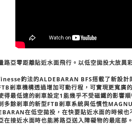
宅配
每筆NT$1
量路亞零距離貼近水面飛行。以低空拋投大放異彩的
finesse釣法的ALDEBARAN BFS搭載了
FTB剎車機構透過增加可動行程，可實現更寬廣
使得最低速的剎車設定1能幾乎不受磁鐵的影響順
制多餘剎車的新型FTB剎車系統與低慣性MAGNUM
DEBARAN在低空拋投，在快要貼近水面的時候
亞在接近水面時也能將路亞送入障礙物的最底部。這