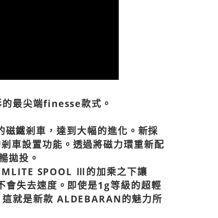
30
最尖端finesse款式。
新設計的磁鐵剎車，達到大幅的進化。新採
的剎車設置功能。透過將磁力環重新配
暢拋投。
LITE SPOOL Ⅲ的加乘之下讓
也不會失去速度。即使是1g等級的超輕
就是新款 ALDEBARAN的魅力所