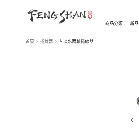
商品分類
新品
首頁
捲線器
└ 淡水兩軸捲線器