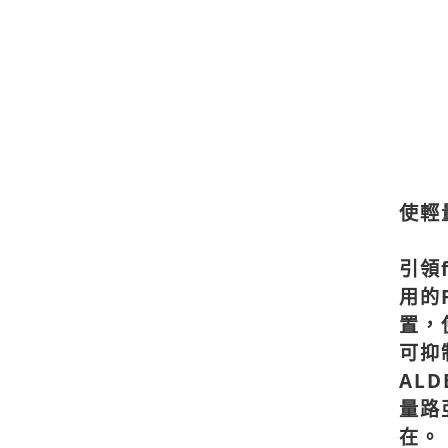
使輕
引領
用的
置，
可抑
AL
量路
在。