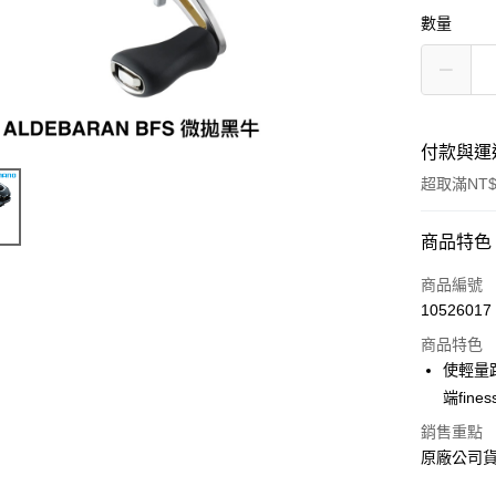
數量
付款與運
超取滿NT$
付款方式
商品特色
信用卡一
商品編號
10526017
信用卡分
商品特色
3 期 
使輕量
6 期 
合作金
端fine
華南商
合作金
超商取貨
銷售重點
上海商
華南商
原廠公司
國泰世
LINE Pay
上海商
臺灣中
國泰世